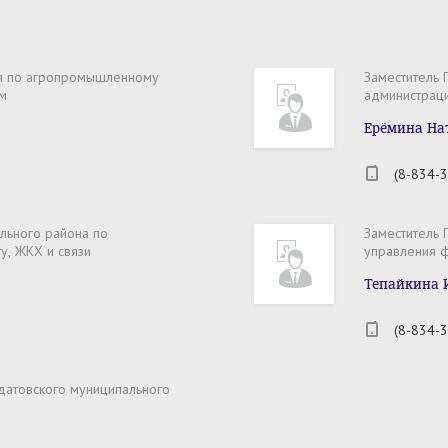
ия по агропромышленному
Заместитель 
м
администрац
Ерёмина На
(8-834-3
льного района по
Заместитель 
у, ЖКХ и связи
управления 
Тепайкина 
(8-834-3
датовского муниципального