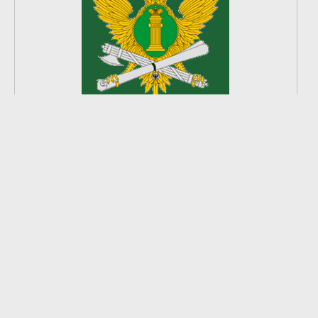
2
из
8
2026 © Ардатовский район.