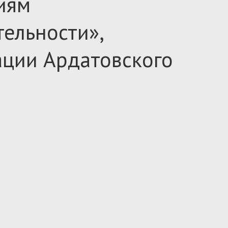
иям
тельности»,
ции Ардатовского