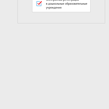
2
из
8