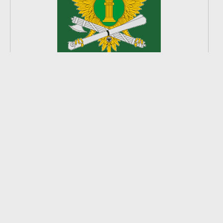
2
из
8
2026 © Ардатовский район.
Официальный сайт.