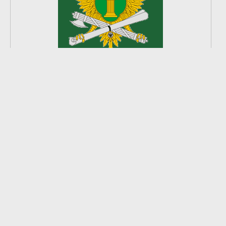
2
из
8
2026 © Ардатовский район.
Официальный сайт.