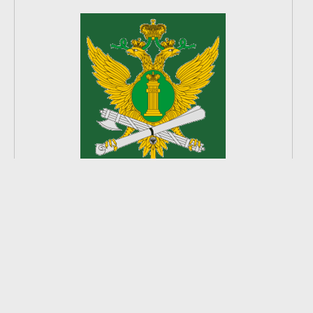
2
из
8