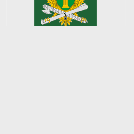
2
из
8
2026 © Ардатовский район.
Официальный сайт.