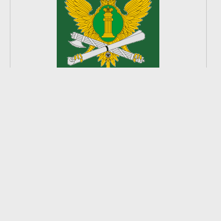
2
из
8
2026 © Ардатовский район.