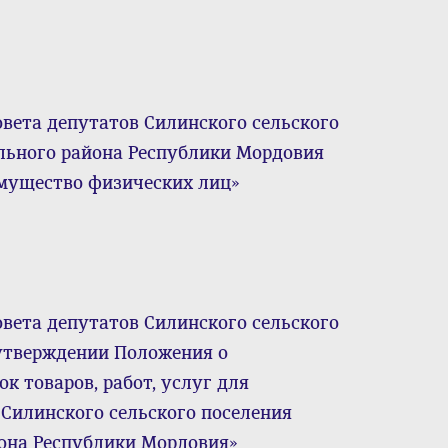
овета депутатов Силинского сельского
льного района Республики Мордовия
а имущество физических лиц»
овета депутатов Силинского сельского
б утверждении Положения о
к товаров, работ, услуг для
Силинского сельского поселения
она Республики Мордовия»