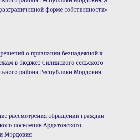
ьного района Республики Мордовия, а
еразграниченной форме собственности»
 решений о признании безнадежной к
ежам в бюджет Силинского сельского
льного района Республики Мордовия
дке рассмотрения обращений граждан
кого поселения Ардатовского
ки Мордовия